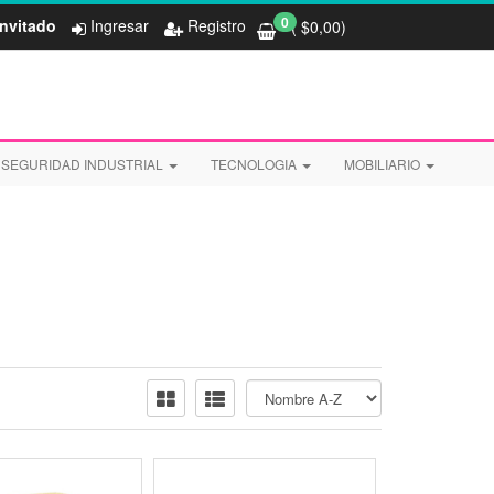
0
Invitado
Ingresar
Registro
( $
0,00
)
SEGURIDAD INDUSTRIAL
TECNOLOGIA
MOBILIARIO