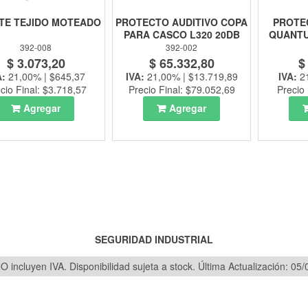
TE TEJIDO MOTEADO
PROTECTO AUDITIVO COPA
PROTE
PARA CASCO L320 20DB
QUANTU
392-008
392-002
$ 3.073,20
$ 65.332,80
$
A:
21,00% | $645,37
IVA:
21,00% | $13.719,89
IVA:
2
cio Final: $3.718,57
Precio Final: $79.052,69
Precio 
Agregar
Agregar
SEGURIDAD INDUSTRIAL
O incluyen IVA. Disponibilidad sujeta a stock.
Última Actualización: 05