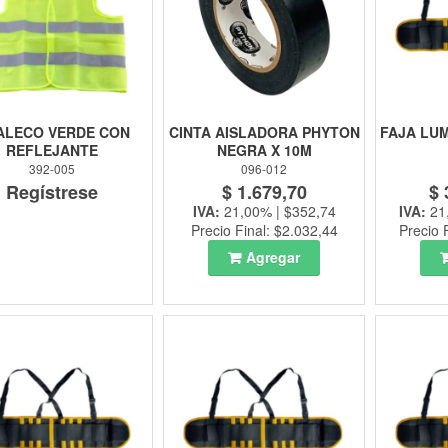
ALECO VERDE CON
CINTA AISLADORA PHYTON
FAJA LU
REFLEJANTE
NEGRA X 10M
392-005
096-012
Regístrese
$ 1.679,70
$ 
IVA:
21,00% | $352,74
IVA:
21
Precio Final: $2.032,44
Precio 
Agregar