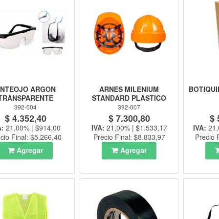
NTEOJO ARGON
ARNES MILENIUM
BOTIQUI
TRANSPARENTE
STANDARD PLASTICO
392-004
392-007
$ 4.352,40
$ 7.300,80
$ 
A:
21,00% | $914,00
IVA:
21,00% | $1.533,17
IVA:
21,
cio Final: $5.266,40
Precio Final: $8.833,97
Precio 
Agregar
Agregar