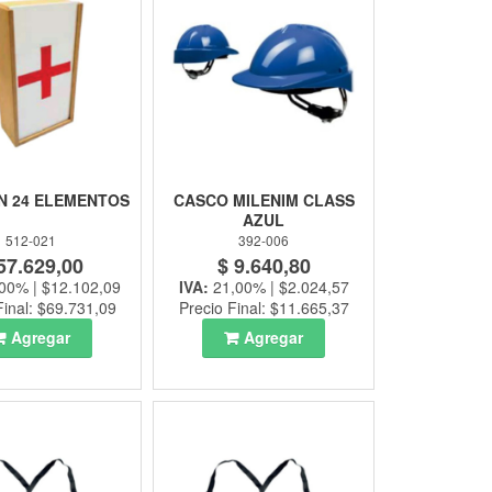
N 24 ELEMENTOS
CASCO MILENIM CLASS
AZUL
512-021
392-006
57.629,00
$ 9.640,80
00% | $12.102,09
IVA:
21,00% | $2.024,57
Final: $69.731,09
Precio Final: $11.665,37
Agregar
Agregar