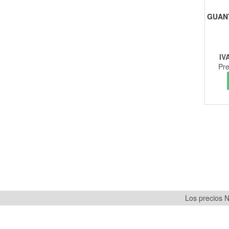
GUAN
IV
Pre
Los precios N