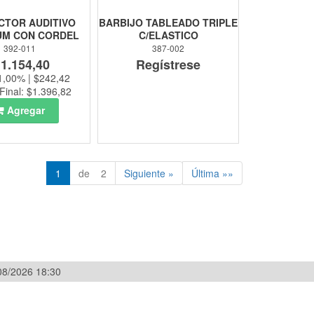
CTOR AUDITIVO
BARBIJO TABLEADO TRIPLE
M CON CORDEL
C/ELASTICO
392-011
387-002
 1.154,40
Regístrese
1,00% | $242,42
Final: $1.396,82
Agregar
1
de 2
Siguiente »
Última »»
/08/2026 18:30