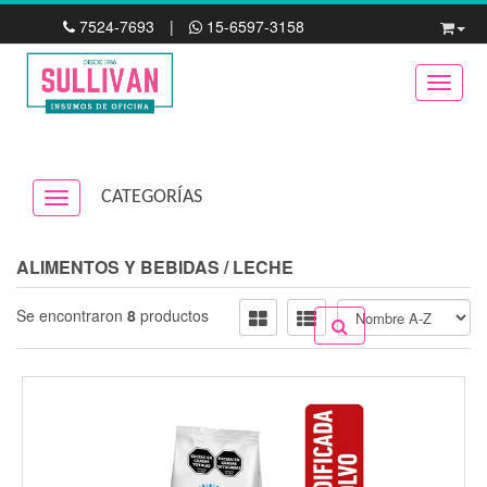
7524-7693
|
15-6597-3158
Toggle
CATEGORÍAS
Navigation ein-/ausblenden
ALIMENTOS Y BEBIDAS
/
LECHE
Se encontraron
8
productos