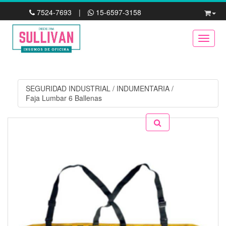
7524-7693
|
15-6597-3158
Toggle
SEGURIDAD INDUSTRIAL
/
INDUMENTARIA
/
Faja Lumbar 6 Ballenas