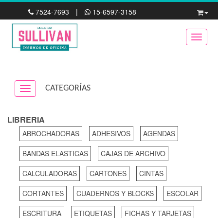
7524-7693
|
15-6597-3158
Toggle
CATEGORÍAS
Navigation ein-/ausblenden
LIBRERIA
ABROCHADORAS
ADHESIVOS
AGENDAS
BANDAS ELASTICAS
CAJAS DE ARCHIVO
CALCULADORAS
CARTONES
CINTAS
CORTANTES
CUADERNOS Y BLOCKS
ESCOLAR
ESCRITURA
ETIQUETAS
FICHAS Y TARJETAS