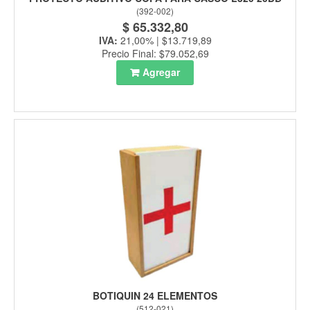
(
392-002
)
$ 65.332,80
IVA:
21,00% | $13.719,89
Precio Final: $79.052,69
Agregar
BOTIQUIN 24 ELEMENTOS
(
512-021
)