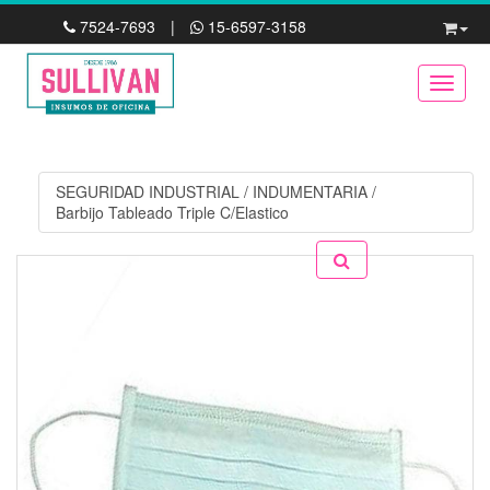
7524-7693
|
15-6597-3158
Toggle
SEGURIDAD INDUSTRIAL
/
INDUMENTARIA
/
Barbijo Tableado Triple C/Elastico