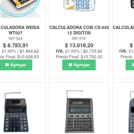
LCULADORA WEIDA
CALCULADORA COXI CX-035
CALCULAD
WT027
12 DIGITOS
097-024
097-016
$ 8.783,91
$ 13.018,20
$
:
21,00% | $1.844,62
IVA:
21,00% | $2.733,82
IVA:
21
cio Final: $10.628,53
Precio Final: $15.752,02
Precio 
Agregar
Agregar