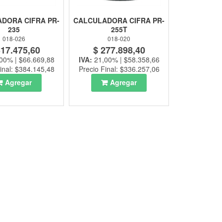
DORA CIFRA PR-
CALCULADORA CIFRA PR-
235
255T
018-026
018-020
317.475,60
$ 277.898,40
00% | $66.669,88
IVA:
21,00% | $58.358,66
inal: $384.145,48
Precio Final: $336.257,06
Agregar
Agregar