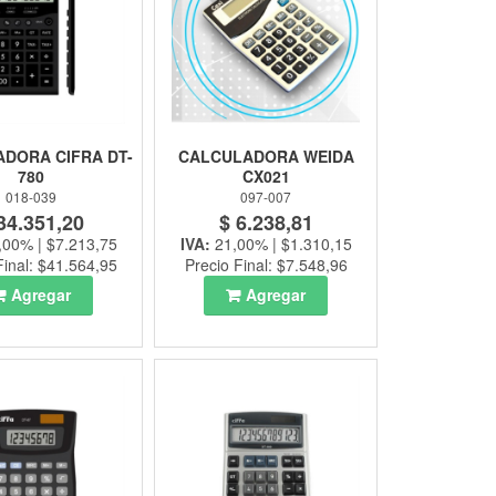
DORA CIFRA DT-
CALCULADORA WEIDA
780
CX021
018-039
097-007
34.351,20
$ 6.238,81
,00% | $7.213,75
IVA:
21,00% | $1.310,15
Final: $41.564,95
Precio Final: $7.548,96
Agregar
Agregar