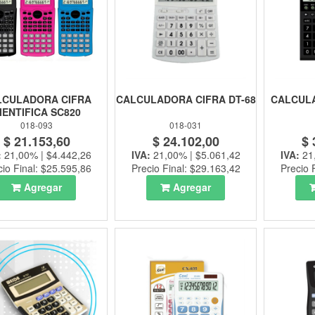
LCULADORA CIFRA
CALCULADORA CIFRA DT-68
CALCULA
IENTIFICA SC820
018-093
018-031
$ 21.153,60
$ 24.102,00
$ 
:
21,00% | $4.442,26
IVA:
21,00% | $5.061,42
IVA:
21
cio Final: $25.595,86
Precio Final: $29.163,42
Precio 
Agregar
Agregar