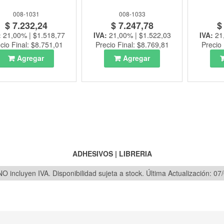
008-1031
008-1033
$ 7.232,24
$ 7.247,78
$
:
21,00% | $1.518,77
IVA:
21,00% | $1.522,03
IVA:
21
cio Final: $8.751,01
Precio Final: $8.769,81
Precio 
Agregar
Agregar
ADHESIVOS
|
LIBRERIA
O incluyen IVA. Disponibilidad sujeta a stock.
Última Actualización: 07