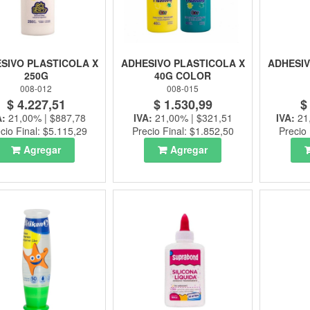
SIVO PLASTICOLA X
ADHESIVO PLASTICOLA X
ADHESIV
250G
40G COLOR
008-012
008-015
$ 4.227,51
$ 1.530,99
$
A:
21,00% | $887,78
IVA:
21,00% | $321,51
IVA:
21
cio Final: $5.115,29
Precio Final: $1.852,50
Precio 
Agregar
Agregar