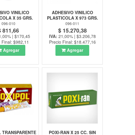
IVO VINILICO
ADHESIVO VINILICO
COLA X 35 GRS.
PLASTICOLA X 973 GRS.
096-010
096-011
$ 811,66
$ 15.270,38
1,00% | $170,45
IVA:
21,00% | $3.206,78
 Final: $982,11
Precio Final: $18.477,16
Agregar
Agregar
L TRANSPARENTE
POXI-RAN X 25 CC. SIN