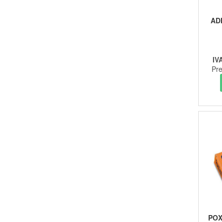
AD
IV
Pre
POX