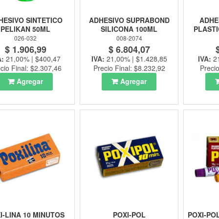
HESIVO SINTETICO
ADHESIVO SUPRABOND
ADHES
PELIKAN 50ML
SILICONA 100ML
PLASTI
026-032
008-2074
$ 1.906,99
$ 6.804,07
A:
21,00% | $400,47
IVA:
21,00% | $1.428,85
IVA:
2
cio Final: $2.307,46
Precio Final: $8.232,92
Precio
Agregar
Agregar
I-LINA 10 MINUTOS
POXI-POL
POXI-PO