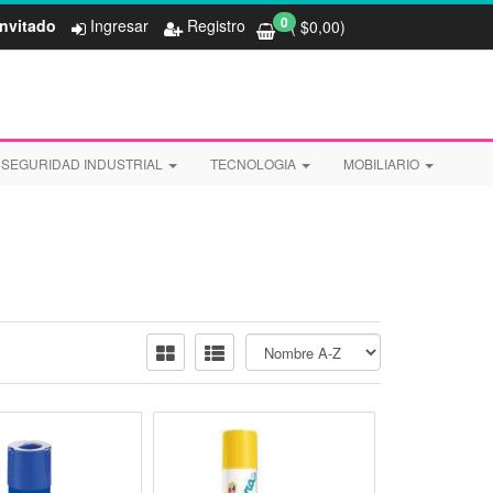
0
Invitado
Ingresar
Registro
( $
0,00
)
SEGURIDAD INDUSTRIAL
TECNOLOGIA
MOBILIARIO