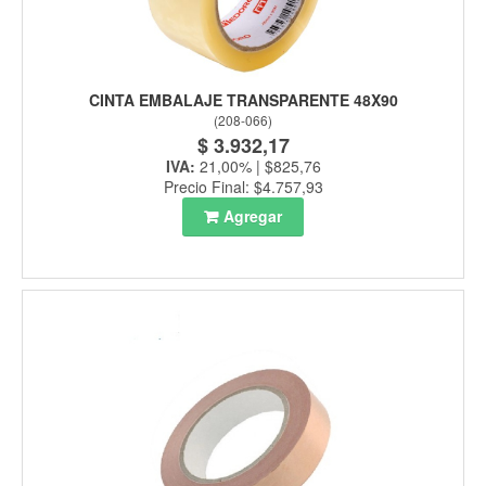
CINTA EMBALAJE TRANSPARENTE 48X90
(
208-066
)
$ 3.932,17
IVA:
21,00% | $825,76
Precio Final: $4.757,93
Agregar