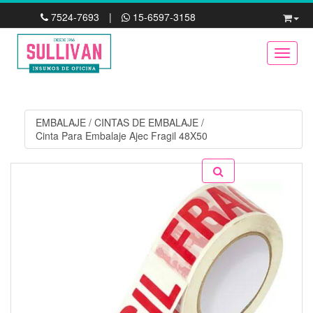
7524-7693
|
15-6597-3158
Toggle
EMBALAJE
/
CINTAS DE EMBALAJE
/
Cinta Para Embalaje Ajec Fragil 48X50