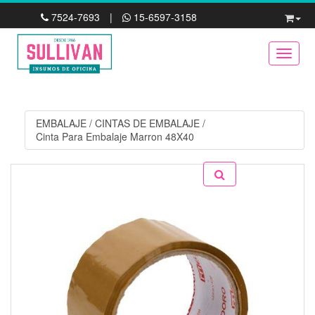
7524-7693
|
15-6597-3158
Toggle
EMBALAJE
/
CINTAS DE EMBALAJE
/
Cinta Para Embalaje Marron 48X40