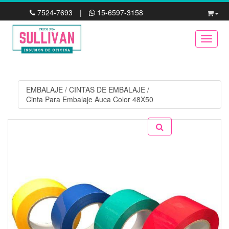
7524-7693
|
15-6597-3158
Toggle
EMBALAJE
/
CINTAS DE EMBALAJE
/
Cinta Para Embalaje Auca Color 48X50