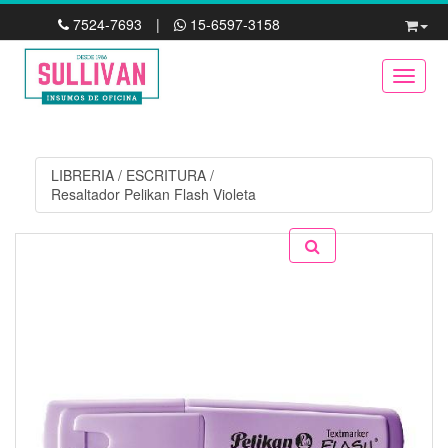
7524-7693
|
15-6597-3158
Toggle
LIBRERIA
/
ESCRITURA
/
Resaltador Pelikan Flash Violeta