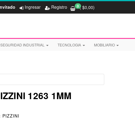
0
Invitado
Ingresar
Registro
( $
0,00
)
SEGURIDAD INDUSTRIAL
TECNOLOGIA
MOBILIARIO
ZZINI 1263 1MM
:
PIZZINI