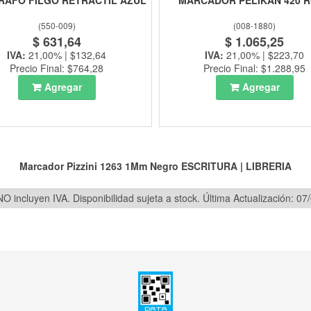
RAFO FILGO RETRACTIL AZUL
MARCADOR PELIKAN 420 
(
550-009
)
(
008-1880
)
$ 631,64
$ 1.065,25
IVA:
21,00% | $132,64
IVA:
21,00% | $223,70
Precio Final: $764,28
Precio Final: $1.288,95
Agregar
Agregar
Marcador Pizzini 1263 1Mm Negro
ESCRITURA
|
LIBRERIA
O incluyen IVA. Disponibilidad sujeta a stock.
Última Actualización: 07