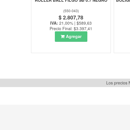
ROLLER BALL FILGO SB 0.7 NEGRO
BOLIG
(
550-043
)
$ 2.807,78
IVA:
21,00% | $589,63
Precio Final: $3.397,41
Agregar
Los precios N