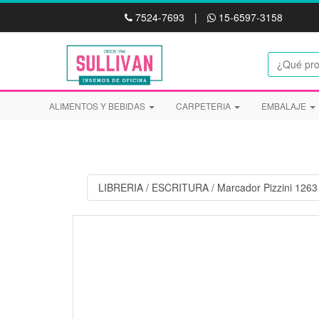
7524-7693
|
15-6597-3158
ALIMENTOS Y BEBIDAS
CARPETERIA
EMBALAJE
LIBRERIA
/
ESCRITURA
/
Marcador Pizzini 126