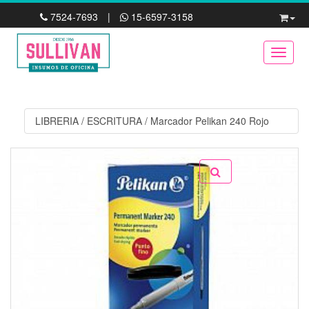
7524-7693
|
15-6597-3158
Toggle
LIBRERIA
/
ESCRITURA
/
Marcador Pelikan 240 Rojo