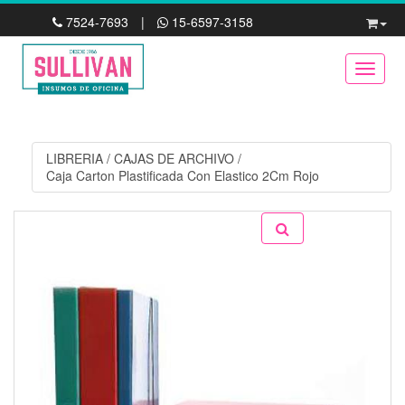
7524-7693
|
15-6597-3158
Toggle
LIBRERIA
/
CAJAS DE ARCHIVO
/
Caja Carton Plastificada Con Elastico 2Cm Rojo