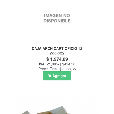
CAJA ARCH CART OFICIO 12
(
556-002
)
$ 1.974,09
IVA:
21,00% | $414,56
Precio Final: $2.388,65
Agregar