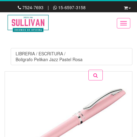
7524-7693
|
15-6597-3158
Toggle
LIBRERIA
/
ESCRITURA
/
Boligrafo Pelikan Jazz Pastel Rosa