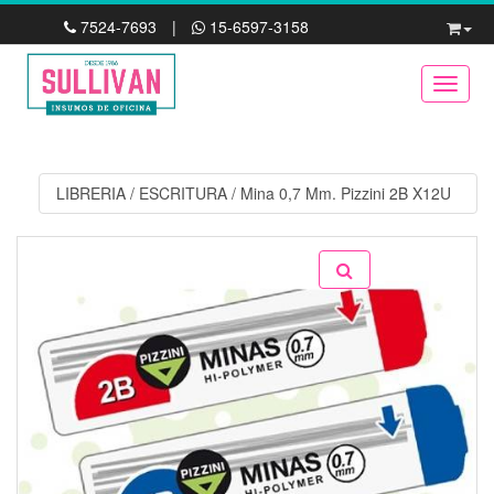
7524-7693
|
15-6597-3158
Toggle
LIBRERIA
/
ESCRITURA
/
Mina 0,7 Mm. Pizzini 2B X12U