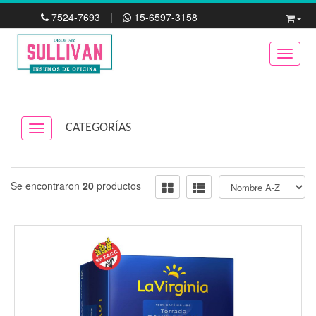
7524-7693
|
15-6597-3158
Toggle
CATEGORÍAS
Navigation ein-/ausblenden
Se encontraron
20
productos