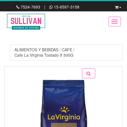
7524-7693
|
15-6597-3158
Toggle
ALIMENTOS Y BEBIDAS
/
CAFE
/
Cafe La Virginia Tostado X 500G