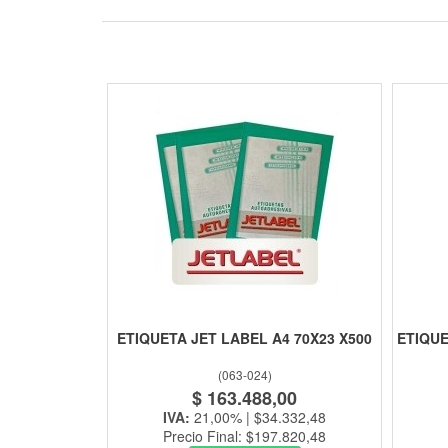
ETIQUETA JET LABEL A4 70X23 X500
ETIQU
(
063-024
)
$ 163.488,00
IVA:
21,00% | $34.332,48
Precio Final: $197.820,48