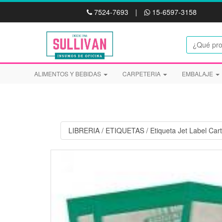
7524-7693
|
15-6597-3158
ALIMENTOS Y BEBIDAS
CARPETERIA
EMBALAJE
LIBRERIA
/
ETIQUETAS
/
Etiqueta Jet Label Ca