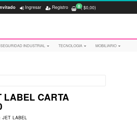
0
Invitado
Ingresar
Registro
( $
0,00
)
SEGURIDAD INDUSTRIAL
TECNOLOGIA
MOBILIARIO
T LABEL CARTA
0
:
JET LABEL