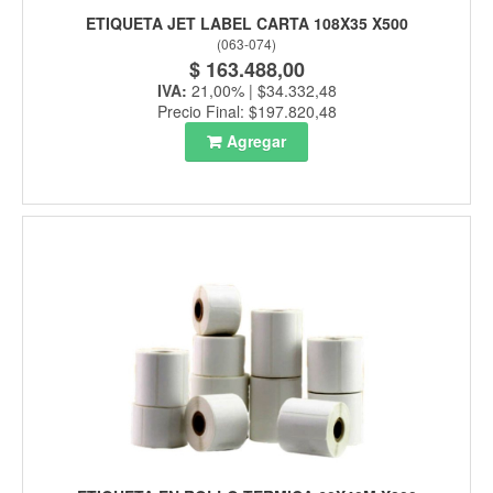
ETIQUETA JET LABEL CARTA 108X35 X500
(
063-074
)
$ 163.488,00
IVA:
21,00% | $34.332,48
Precio Final: $197.820,48
Agregar