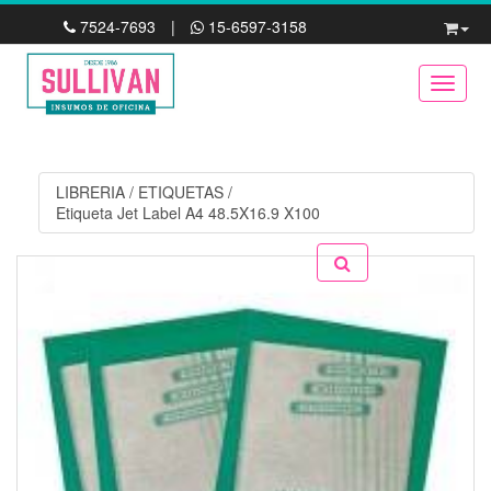
7524-7693
|
15-6597-3158
Toggle
LIBRERIA
/
ETIQUETAS
/
Etiqueta Jet Label A4 48.5X16.9 X100