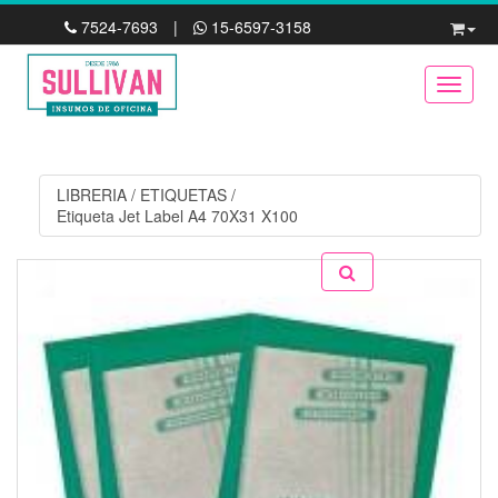
7524-7693
|
15-6597-3158
Toggle
LIBRERIA
/
ETIQUETAS
/
Etiqueta Jet Label A4 70X31 X100