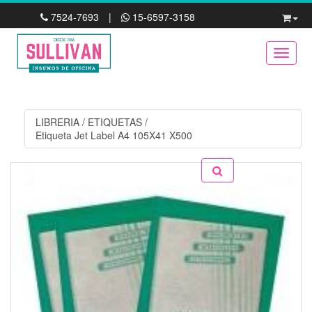
7524-7693
|
15-6597-3158
Toggle
LIBRERIA
/
ETIQUETAS
/
Etiqueta Jet Label A4 105X41 X500