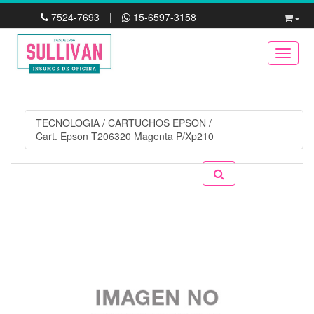
7524-7693
|
15-6597-3158
Toggle
TECNOLOGIA
/
CARTUCHOS EPSON
/
Cart. Epson T206320 Magenta P/Xp210