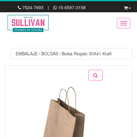
7524-7693
|
15-6597-3158
Toggle
EMBALAJE
/
BOLSAS
/
Bolsa Regalo 30X41 Kraft