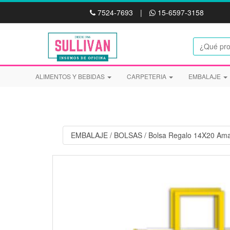
7524-7693
|
15-6597-3158
ALIMENTOS Y BEBIDAS
CARPETERIA
EMBALAJE
EMBALAJE
/
BOLSAS
/
Bolsa Regalo 14X20 Amar