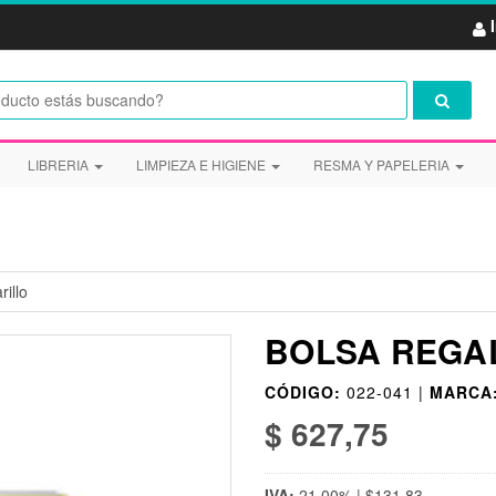
LIBRERIA
LIMPIEZA E HIGIENE
RESMA Y PAPELERIA
illo
BOLSA REGAL
CÓDIGO:
022-041 |
MARCA
$ 627,75
IVA:
21,00% | $131,83