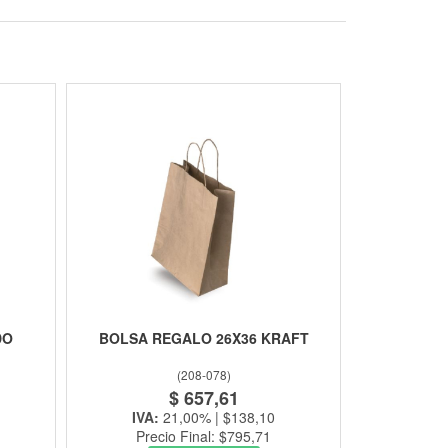
DO
BOLSA REGALO 26X36 KRAFT
(
208-078
)
$ 657,61
IVA:
21,00% | $138,10
Precio Final: $795,71