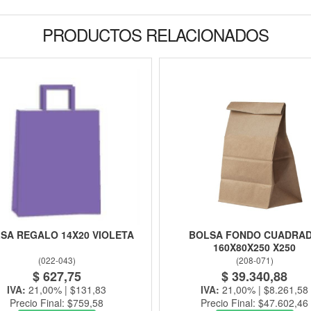
PRODUCTOS RELACIONADOS
SA REGALO 14X20 VIOLETA
BOLSA FONDO CUADRA
160X80X250 X250
(
022-043
)
(
208-071
)
$ 627,75
$ 39.340,88
IVA:
21,00% | $131,83
IVA:
21,00% | $8.261,58
Precio Final: $759,58
Precio Final: $47.602,46