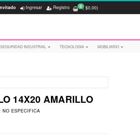
0
Invitado
Ingresar
Registro
( $
0,00
)
SEGURIDAD INDUSTRIAL
TECNOLOGIA
MOBILIARIO
O 14X20 AMARILLO
:
NO ESPECIFICA