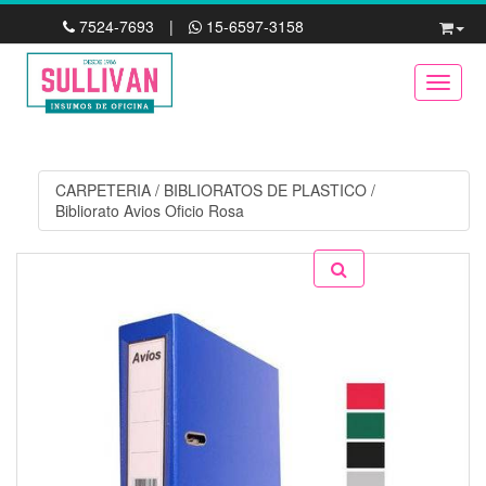
7524-7693
|
15-6597-3158
Toggle
CARPETERIA
/
BIBLIORATOS DE PLASTICO
/
Bibliorato Avios Oficio Rosa