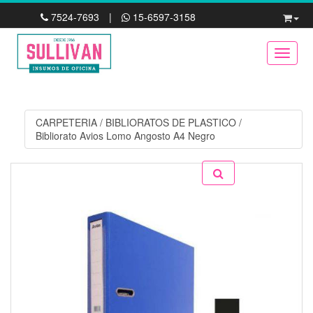
7524-7693
|
15-6597-3158
Toggle
CARPETERIA
/
BIBLIORATOS DE PLASTICO
/
Bibliorato Avios Lomo Angosto A4 Negro