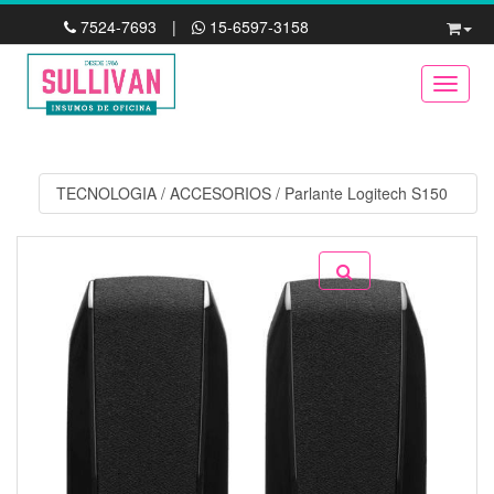
7524-7693
|
15-6597-3158
Toggle
TECNOLOGIA
/
ACCESORIOS
/
Parlante Logitech S150