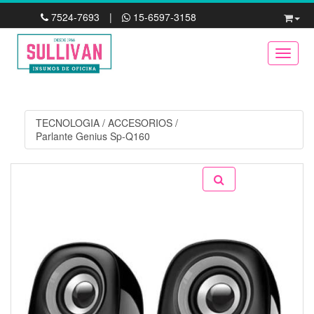
7524-7693
|
15-6597-3158
Toggle
TECNOLOGIA
/
ACCESORIOS
/
Parlante Genius Sp-Q160