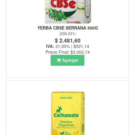
YERBA CBSE SERRANA 500G
(
236-221
)
$ 2.481,60
IVA:
21,00% | $521,14
Precio Final: $3.002,74
Agregar