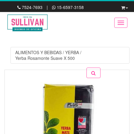
7524-7693
|
15-6597-3158
Toggle
ALIMENTOS Y BEBIDAS
/
YERBA
/
Yerba Rosamonte Suave X 500