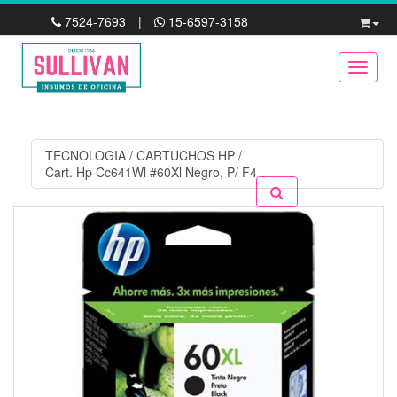
7524-7693
|
15-6597-3158
Toggle
TECNOLOGIA
/
CARTUCHOS HP
/
Cart. Hp Cc641Wl #60Xl Negro, P/ F4