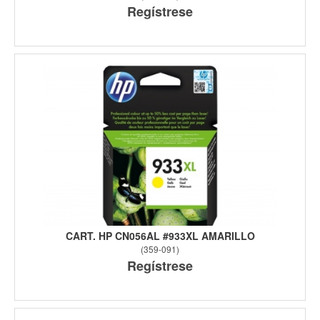
Regístrese
CART. HP CN056AL #933XL AMARILLO
(
359-091
)
Regístrese