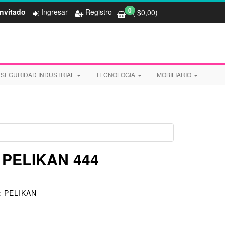
0
Invitado
Ingresar
Registro
( $
0,00
)
SEGURIDAD INDUSTRIAL
TECNOLOGIA
MOBILIARIO
PELIKAN 444
:
PELIKAN