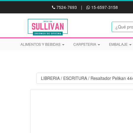
7524-7693
|
15-6597-3158
ALIMENTOS Y BEBIDAS
CARPETERIA
EMBALAJE
LIBRERIA
/
ESCRITURA
/
Resaltador Pelikan 44