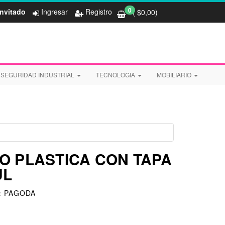
0
Invitado
Ingresar
Registro
( $
0,00
)
SEGURIDAD INDUSTRIAL
TECNOLOGIA
MOBILIARIO
O PLASTICA CON TAPA
UL
:
PAGODA