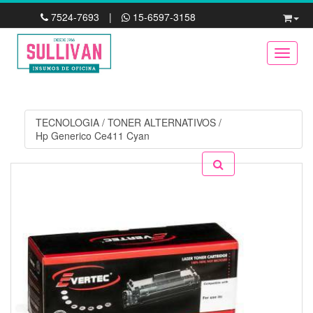
7524-7693
|
15-6597-3158
Toggle
TECNOLOGIA
/
TONER ALTERNATIVOS
/
Hp Generico Ce411 Cyan