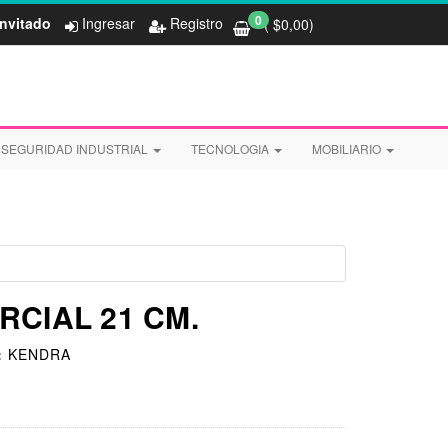
0
Invitado
Ingresar
Registro
( $
0,00
)
SEGURIDAD INDUSTRIAL
TECNOLOGIA
MOBILIARIO
RCIAL 21 CM.
:
KENDRA