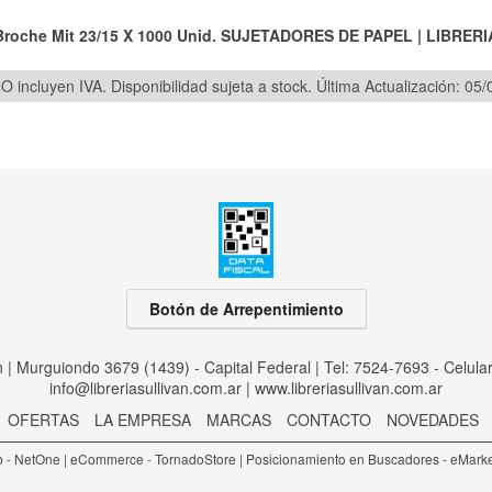
Broche Mit 23/15 X 1000 Unid.
SUJETADORES DE PAPEL
|
LIBRERI
O incluyen IVA. Disponibilidad sujeta a stock.
Última Actualización: 05
Botón de Arrepentimiento
an | Murguiondo 3679 (1439) - Capital Federal | Tel:
7524-7693 - Celula
info@libreriasullivan.com.ar
|
www.libreriasullivan.com.ar
OFERTAS
LA EMPRESA
MARCAS
CONTACTO
NOVEDADES
 - NetOne
|
eCommerce - TornadoStore
|
Posicionamiento en Buscadores - eMark