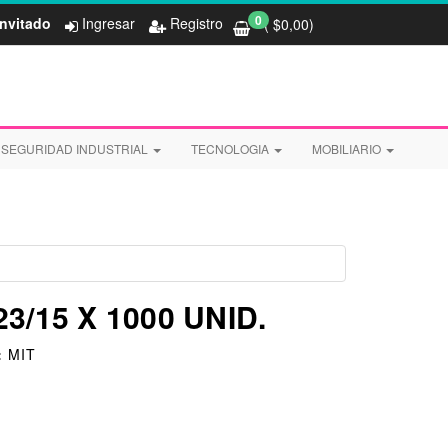
0
Invitado
Ingresar
Registro
( $
0,00
)
SEGURIDAD INDUSTRIAL
TECNOLOGIA
MOBILIARIO
3/15 X 1000 UNID.
:
MIT