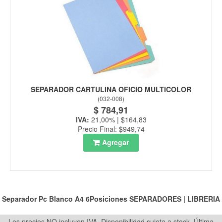
SEPARADOR CARTULINA OFICIO MULTICOLOR
(
032-008
)
$ 784,91
IVA:
21,00% | $164,83
Precio Final: $949,74
Agregar
Separador Pc Blanco A4 6Posiciones
SEPARADORES
|
LIBRERIA
Los precios NO incluyen IVA. Disponibilidad sujeta a stock.
Última