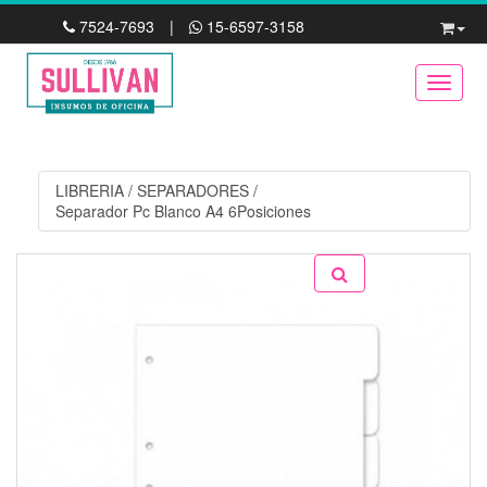
7524-7693
|
15-6597-3158
Toggle
LIBRERIA
/
SEPARADORES
/
Separador Pc Blanco A4 6Posiciones