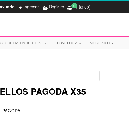
0
Invitado
Ingresar
Registro
( $
0,00
)
SEGURIDAD INDUSTRIAL
TECNOLOGIA
MOBILIARIO
SELLOS PAGODA X35
:
PAGODA