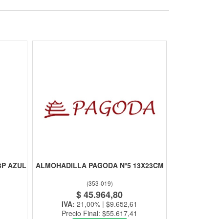
3P AZUL
ALMOHADILLA PAGODA Nº5 13X23CM
(
353-019
)
$ 45.964,80
IVA:
21,00% | $9.652,61
Precio Final: $55.617,41