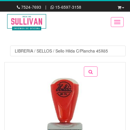
7524-7693
|
15-6597-3158
Toggle
LIBRERIA
/
SELLOS
/
Sello Hilda C/Plancha 45X65