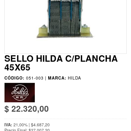
SELLO HILDA C/PLANCHA
45X65
CÓDIGO:
051-003 |
MARCA:
HILDA
$ 22.320,00
IVA:
21,00% | $4.687,20
Precio Final: $27.007,20