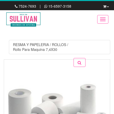
7524-7693
|
15-6597-3158
Toggle
RESMA Y PAPELERIA
/
ROLLOS
/
Rollo Para Maquina 7,4X30