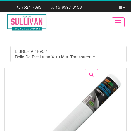
7524-7693
|
15-6597-3158
Toggle
LIBRERIA
/
PVC
/
Rollo De Pvc Lama X 10 Mts. Transparente