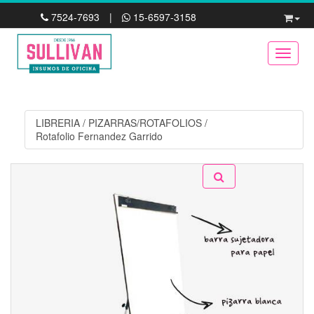
7524-7693
|
15-6597-3158
Toggle
LIBRERIA
/
PIZARRAS/ROTAFOLIOS
/
Rotafolio Fernandez Garrido