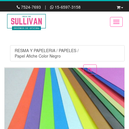
7524-7693
|
15-6597-3158
Toggle
RESMA Y PAPELERIA
/
PAPELES
/
Papel Afiche Color Negro