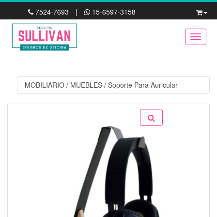
7524-7693
|
15-6597-3158
Toggle
MOBILIARIO
/
MUEBLES
/
Soporte Para Auricular