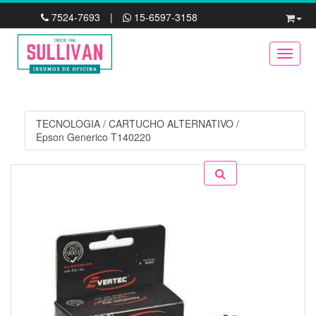
7524-7693
|
15-6597-3158
Toggle
TECNOLOGIA
/
CARTUCHO ALTERNATIVO
/
Epson Generico T140220