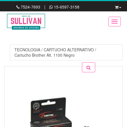
7524-7693
|
15-6597-3158
Toggle
TECNOLOGIA
/
CARTUCHO ALTERNATIVO
/
Cartucho Brother Alt. 1100 Negro