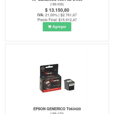
(
186-036
)
$ 13.150,80
IVA:
21,00% | $2.761,67
Precio Final: $15.912,47
Agregar
EPSON GENERICO T063420
(
186-123
)