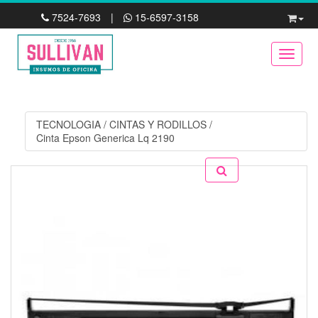
7524-7693
|
15-6597-3158
Toggle
TECNOLOGIA
/
CINTAS Y RODILLOS
/
Cinta Epson Generica Lq 2190