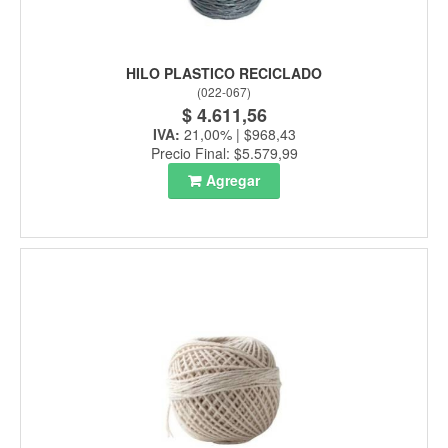
HILO PLASTICO RECICLADO
(
022-067
)
$ 4.611,56
IVA:
21,00% | $968,43
Precio Final: $5.579,99
Agregar