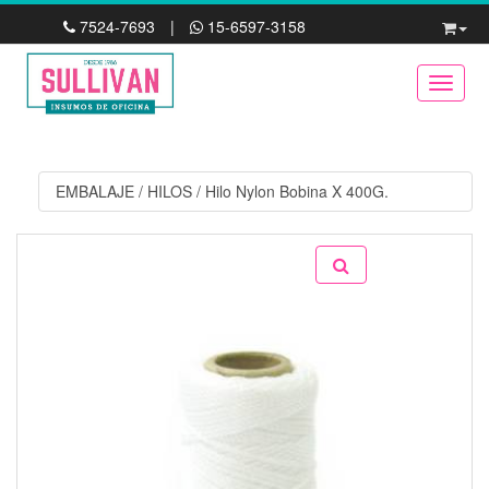
7524-7693
|
15-6597-3158
Toggle
EMBALAJE
/
HILOS
/
Hilo Nylon Bobina X 400G.