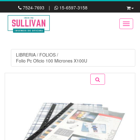
7524-7693
|
15-6597-3158
Toggle
LIBRERIA
/
FOLIOS
/
Folio Pc Oficio 100 Micrones X100U